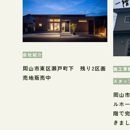
会社紹介
岡山市東区瀬戸町下 残り2区画
施工事
売地販売中
スタッ
岡山
ルホ
階で
きま