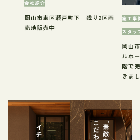
会社紹介
岡山市東区瀬戸町下 残り2区画
施工事
売地販売中
スタッ
岡山
ルホ
階で
きま