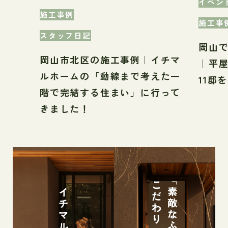
イベン
施工事例
施工事
スタッフ日記
岡山
岡山市北区の施工事例｜イチマ
｜平
ルホームの「動線まで考えた一
11邸
階で完結する住まい」に行って
きました！