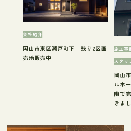
会社紹介
岡山市東区瀬戸町下 残り2区画
施工事
売地販売中
スタッ
岡山
ルホ
階で
きま