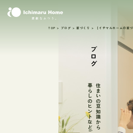
TOP
>
ブログ
>
家づくり
>
【イチマルホームの家
ブログ
暮らしのヒントなどご紹介
住まいの豆知識から