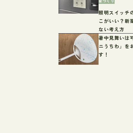
家づくり
照明スイッチ
こがいい？新
ない考え方
暑中見舞いは
ニうちわ」を
す！