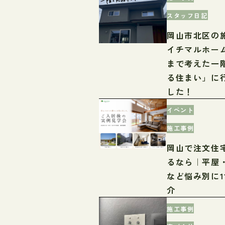
スタッフ日記
岡山市北区の
イチマルホー
まで考えた一
る住まい」に
した！
イベント
施工事例
岡山で注文住
るなら｜平屋
など悩み別に1
介
施工事例