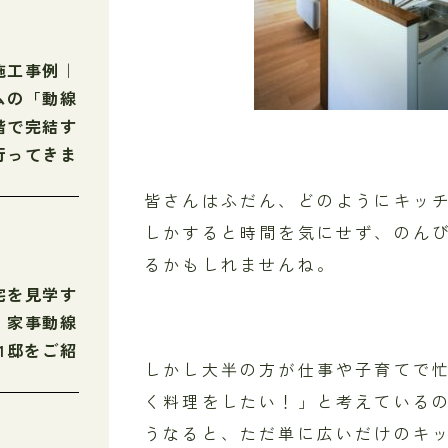
施工事例｜
ムの「動線
階で完結す
行ってきま
皆さんはふだん、どのようにキッ
しかすると時間を気にせず、のん
るかもしれませんね。
宅を見学す
・家事動線
1邸をご紹
しかし大半の方が仕事や子育てで
く料理をしたい！」と考えている
うなると、ただ単に広いだけのキ