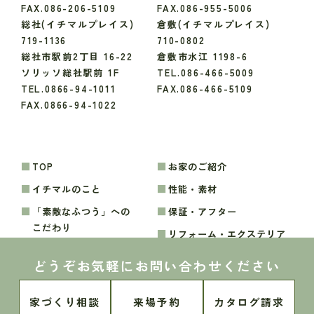
FAX.086-206-5109
FAX.086-955-5006
総社(イチマルプレイス)
倉敷(イチマルプレイス)
719-1136
710-0802
総社市駅前2丁目 16-22
倉敷市水江 1198-6
ソリッソ総社駅前 1F
TEL.086-466-5009
TEL.0866-94-1011
FAX.086-466-5109
FAX.0866-94-1022
TOP
お家のご紹介
イチマルのこと
性能・素材
「素敵なふつう」への
保証・アフター
こだわり
リフォーム・エクステリア
家づくりの流れ
どうぞお気軽にお問い合わせください
暮らしのお便り
間取り実例
モデルハウス
会社のこと
家づくり相談
来場予約
カタログ請求
お知らせ・イベント
アクセス