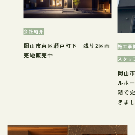
会社紹介
岡山市東区瀬戸町下 残り2区画
施工事
売地販売中
スタッ
岡山
ルホ
階で
きま