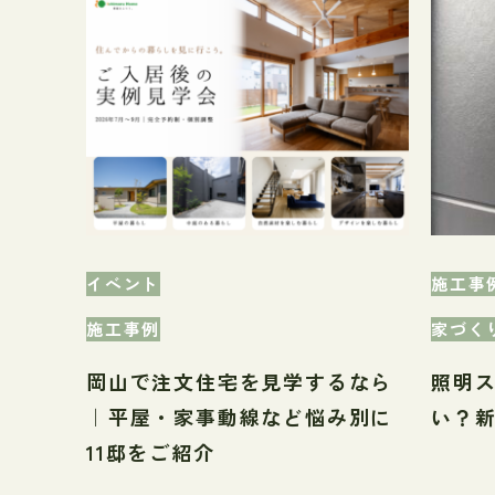
イベント
施工事
施工事例
家づく
岡山で注文住宅を見学するなら
照明
｜平屋・家事動線など悩み別に
い？
11邸をご紹介