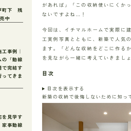
があれば」「この収納使いにくか
戸町下 残
ないですよね…！
販売中
今回は、イチマルホームで実際に
工実例写真とともに、新築で人気
ます。「どんな収納をどこに作る
施工事例｜
を見ながら一緒に考えていきましょ
ムの「動線
階で完結す
目次
行ってきま
目次を表示する
新築の収納で後悔しないために知っ
宅を見学す
・家事動線