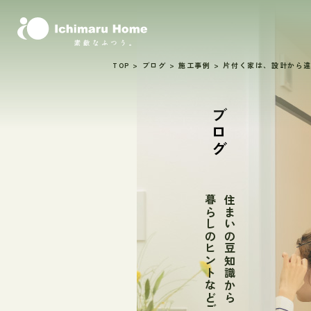
TOP
>
ブログ
>
施工事例
>
片付く家は、設計から
ブログ
暮らしのヒントなどご紹介
住まいの豆知識から