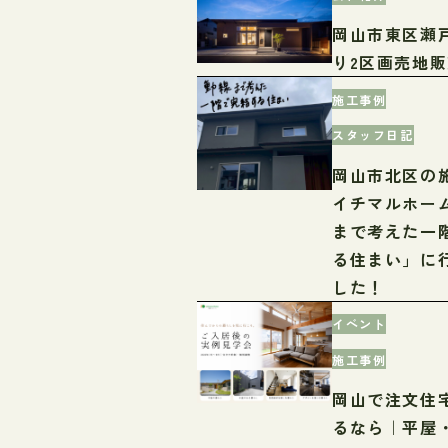
岡山市東区瀬
り2区画売地
施工事例
スタッフ日記
岡山市北区の
イチマルホー
まで考えた一
る住まい」に
した！
イベント
施工事例
岡山で注文住
るなら｜平屋