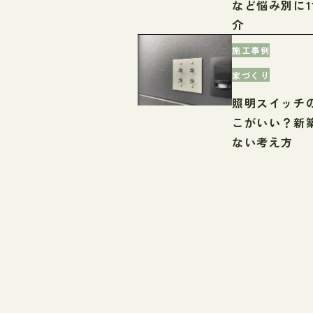
など悩み別に1
介
施工事例
家づくり
照明スイッチ
こがいい？新
ない考え方