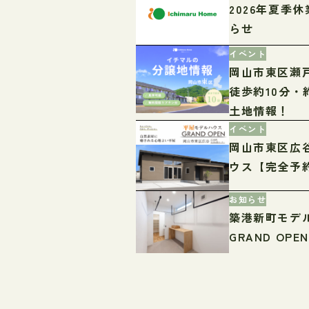
2026年夏季
らせ
イベント
岡山市東区瀬
徒歩約10分・
土地情報！
イベント
岡山市東区広
ウス【完全予
お知らせ
築港新町モデ
GRAND OPE