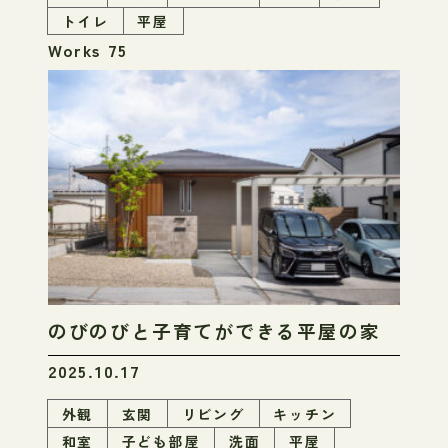
トイレ
平屋
Works 75
のびのびと子育てができる平屋の家
2025.10.17
外観
玄関
リビング
キッチン
和室
子ども部屋
洗面
平屋