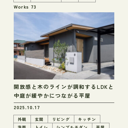
Works 73
開放感と木のラインが調和するLDKと
中庭が緩やかにつながる平屋
2025.10.17
外観
玄関
リビング
キッチン
洗面
トイレ
シンプルモダン
平屋