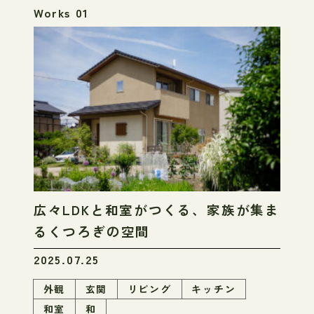
Works 01
広々LDKと和室がつくる、家族が集ま
るくつろぎの空間
2025.07.25
外観
玄関
リビング
キッチン
和室
和