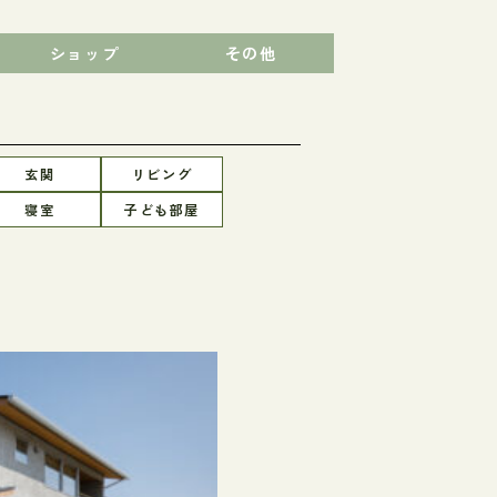
ショップ
その他
玄関
リビング
寝室
子ども部屋