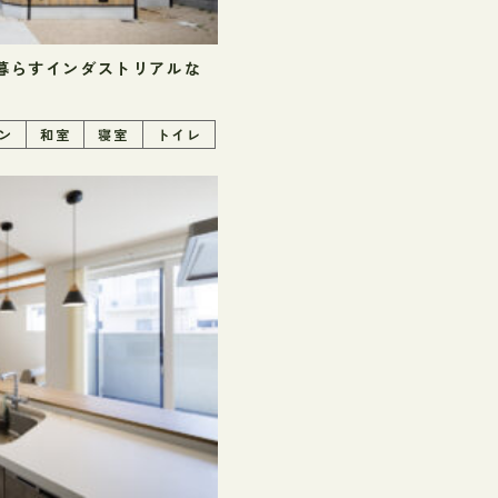
暮らすインダストリアルな
ン
和室
寝室
トイレ