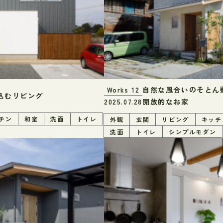
自然な風合いのそとん
Works
12
込むリビング
開放的なお家
2025.07.28
チン
和室
洗面
トイレ
外観
玄関
リビング
キッチ
洗面
トイレ
シンプルモダン