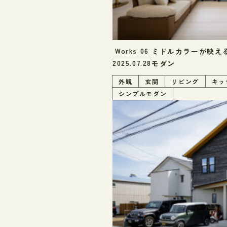
ミドルカラーが映え
Works
06
モダン
2025.07.28
外観
玄関
リビング
キッ
シンプルモダン