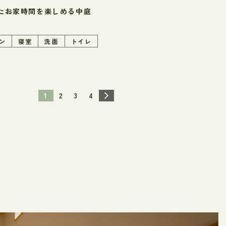
たお家時間を楽しめる中庭
ン
寝室
洗面
トイレ
1
2
3
4