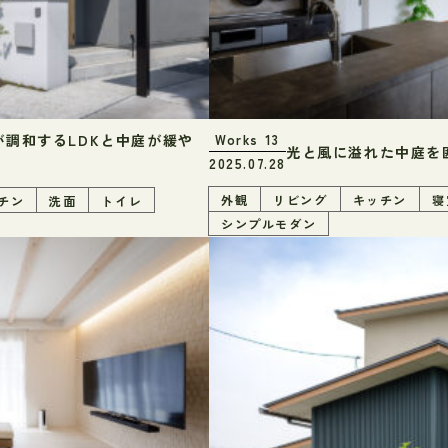
調和するLDKと中庭が緩や
Works
13
光と風に溢れた中庭を
2025.07.28
外観
リビング
キッチン
寝
チン
洗面
トイレ
シンプルモダン