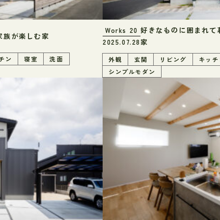
好きなものに囲まれて
Works
20
家族が楽しむ家
家
2025.07.28
チン
寝室
洗面
外観
玄関
リビング
キッチ
シンプルモダン