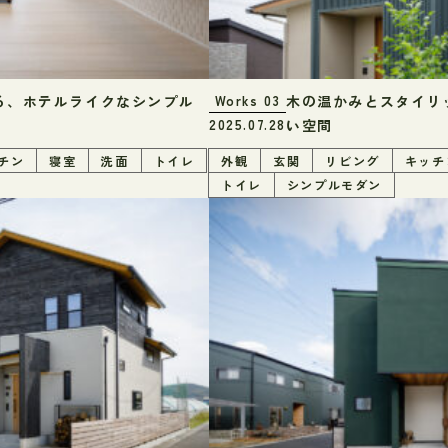
る、ホテルライクなシンプル
木の温かみとスタイリ
Works
03
い空間
2025.07.28
チン
寝室
洗面
トイレ
外観
玄関
リビング
キッチ
トイレ
シンプルモダン