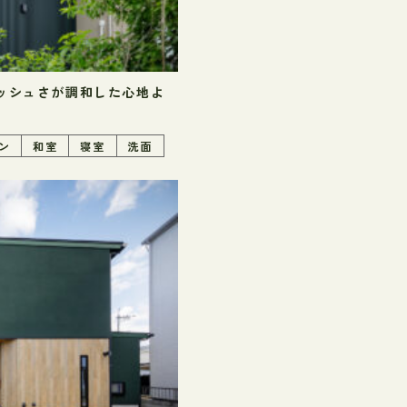
ッシュさが調和した心地よ
ン
和室
寝室
洗面