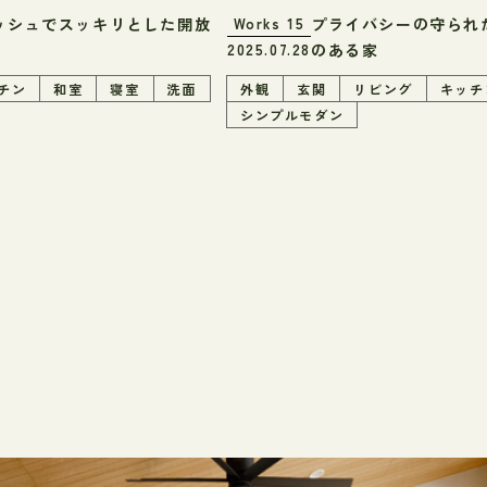
ッシュでスッキリとした開放
プライバシーの守られ
Works
15
のある家
2025.07.28
チン
和室
寝室
洗面
外観
玄関
リビング
キッチ
シンプルモダン