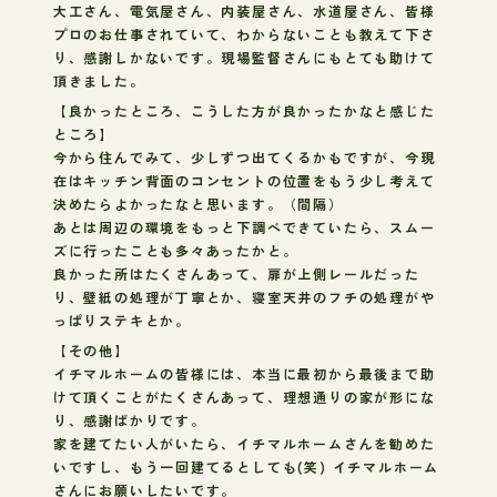
大工さん、電気屋さん、内装屋さん、水道屋さん、皆様
プロのお仕事されていて、わからないことも教えて下さ
り、感謝しかないです。現場監督さんにもとても助けて
頂きました。
【良かったところ、こうした方が良かったかなと感じた
ところ】
今から住んでみて、少しずつ出てくるかもですが、今現
在はキッチン背面のコンセントの位置をもう少し考えて
決めたらよかったなと思います。（間隔）
あとは周辺の環境をもっと下調べできていたら、スムー
ズに行ったことも多々あったかと。
良かった所はたくさんあって、扉が上側レールだった
り、壁紙の処理が丁寧とか、寝室天井のフチの処理がや
っぱりステキとか。
【その他】
イチマルホームの皆様には、本当に最初から最後まで助
けて頂くことがたくさんあって、理想通りの家が形にな
り、感謝ばかりです。
家を建てたい人がいたら、イチマルホームさんを勧めた
いですし、もう一回建てるとしても(笑) イチマルホーム
さんにお願いしたいです。