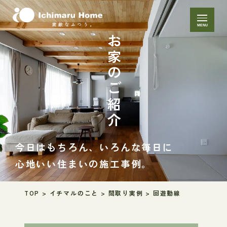
MENU
お家のご紹介
今日はもちろん、いろんな毎日に
心地いい住まいの施工事例。
TOP
>
イチマルのこと
>
間取り実例
>
回遊動線