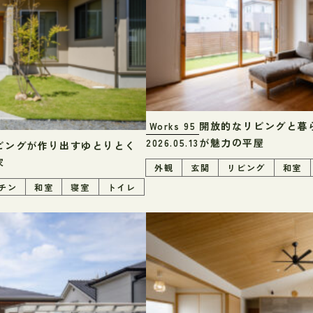
開放的なリビングと暮
Works
95
が魅力の平屋
2026.05.13
ビングが作り出すゆとりとく
家
外観
玄関
リビング
和室
チン
和室
寝室
トイレ