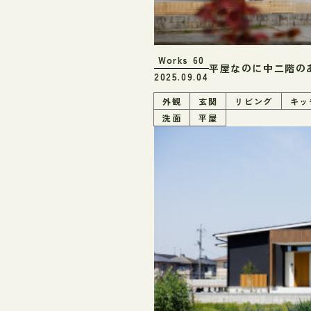
Works
60
平屋なのに中二階の
2025.09.04
外観
玄関
リビング
キッ
洗面
平屋