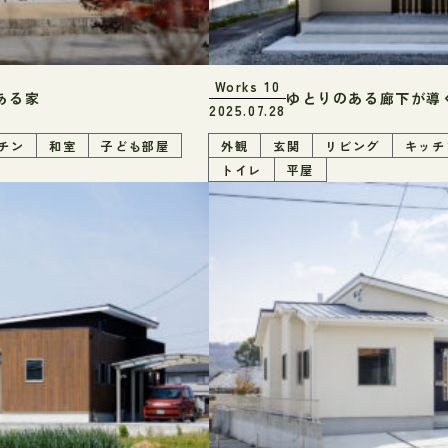
Works
10
ある家
ゆとりのある廊下が導
2025.07.28
チン
和室
子ども部屋
外観
玄関
リビング
キッチ
トイレ
平屋