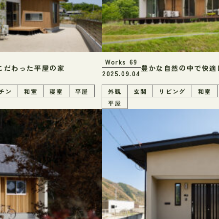
Works
69
こだわった平屋の家
豊かな自然の中で快適
2025.09.04
チン
和室
寝室
平屋
外観
玄関
リビング
和室
平屋