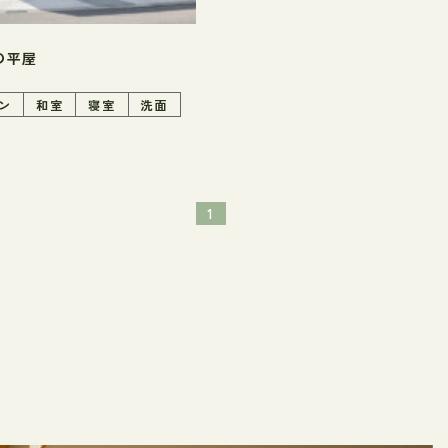
の平屋
ン
和室
寝室
洗面
1