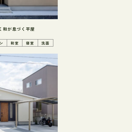
く和が息づく平屋
ン
和室
寝室
洗面