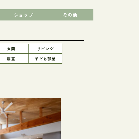
ショップ
その他
玄関
リビング
寝室
子ども部屋