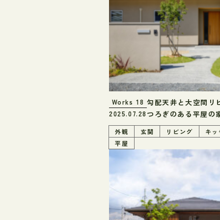
勾配天井と大空間リ
Works
18
つろぎのある平屋の
2025.07.28
外観
玄関
リビング
キッ
平屋