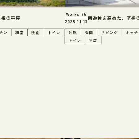
Works
76
重視の平屋
回遊性を高めた、至福
2025.11.13
チン
和室
洗面
トイレ
外観
玄関
リビング
キッチ
トイレ
平屋