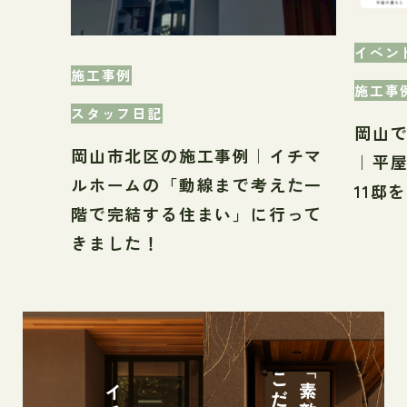
イベン
施工事例
施工事
スタッフ日記
岡山
岡山市北区の施工事例｜イチマ
｜平
ルホームの「動線まで考えた一
11邸
階で完結する住まい」に行って
きました！