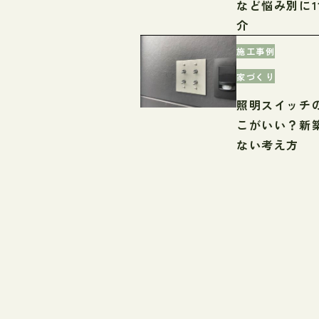
など悩み別に1
介
施工事例
家づくり
照明スイッチ
こがいい？新
ない考え方