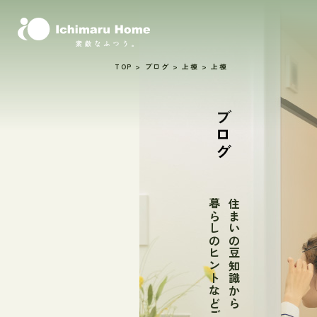
TOP
>
ブログ
>
上棟
>
上棟
ブログ
暮らしのヒントなどご紹介
住まいの豆知識から