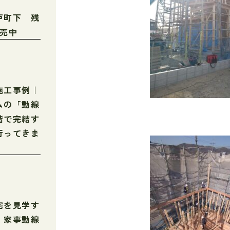
戸町下 残
販売中
施工事例｜
ムの「動線
階で完結す
行ってきま
宅を見学す
・家事動線