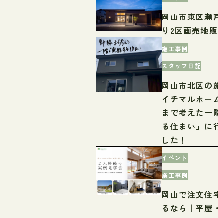
岡山市東区瀬
り2区画売地
施工事例
スタッフ日記
岡山市北区の
イチマルホー
まで考えた一
る住まい」に
した！
イベント
施工事例
岡山で注文住
るなら｜平屋