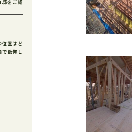
1邸をご紹
の位置はど
築で後悔し